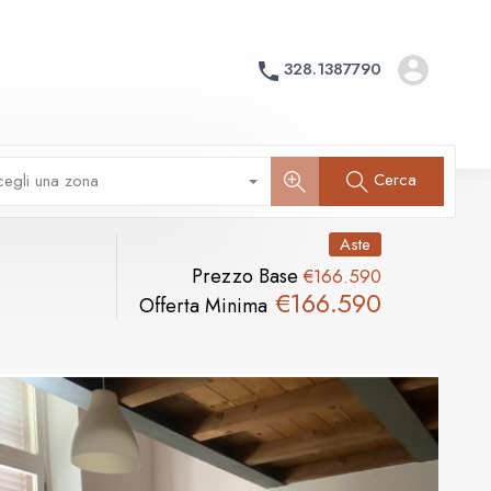
328.1387790
Cerca
cegli una zona
Aste
Prezzo Base
€166.590
€166.590
Offerta Minima