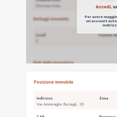
Accedi
, s
Per avere maggio
un account autor
indiriz
Posizione immobile
Indirizzo
Zona
Via Ammiraglio Burzagli, 35
CAP
Provincia