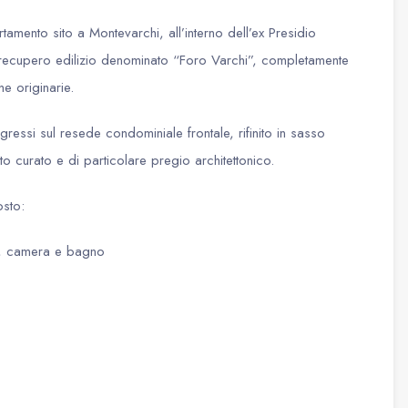
tamento sito a Montevarchi, all’interno dell’ex Presidio
recupero edilizio denominato “Foro Varchi”, completamente
che originarie.
ressi sul resede condominiale frontale, rifinito in sasso
o curato e di particolare pregio architettonico.
osto:
o, camera e bagno