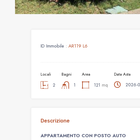
ID Immobile :
AR119 L6
Locali
Bagni
Area
Data Asta
2026-0
2
1
121
mq
Descrizione
APPARTAMENTO CON POSTO AUTO