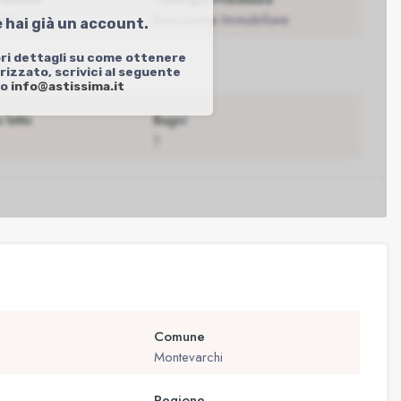
e hai già un account.
ri dettagli su come ottenere
izzato, scrivici al seguente
zo
info@astissima.it
Comune
Montevarchi
Regione