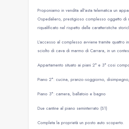
Proponiamo in vendita all’asta telematica un appar
Ospedaliero, prestigioso complesso oggetto di 
riqualificato nel rispetto delle caratteristiche stori
L’accesso al complesso avviene tramite quattro ing
sciolto di cava di marmo di Carrara, in un contest
Appartamento situato ai piani 2° e 3° cosi comp
Piano 2°: cucina, pranzo-soggiorno, disimpegn
Piano 3°: camera, ballatoio e bagno
Due cantine al piano seminterrato (S1)
Completa la proprietà un posto auto scoperto.