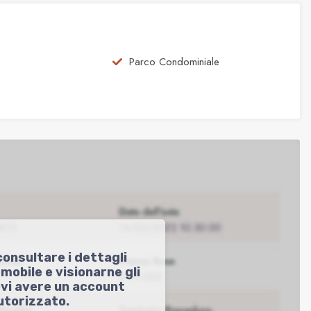
Parco Condominiale
consultare i dettagli
mmobile e visionarne gli
evi avere un account
utorizzato.