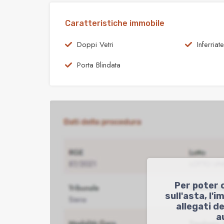
Caratteristiche immobile
Doppi Vetri
Inferriate
Porta Blindata
Per poter 
sull'asta, l'i
allegati d
a