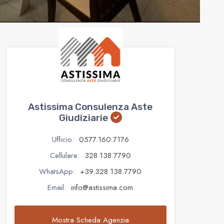
Astissima Consulenza Aste
Giudiziarie
Ufficio:
0577.160.7176
Cellulare:
328.138.7790
WhatsApp:
+39.328.138.7790
Email:
info@astissima.com
Mostra Scheda Agenzia