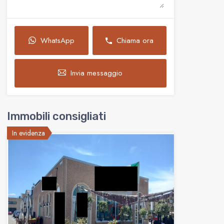
WhatsApp
Chiama ora
Invia messaggio
Immobili consigliati
In evidenza