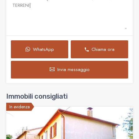
WhatsApp
Chiama ora
Invia messaggio
Immobili consigliati
In evidenza