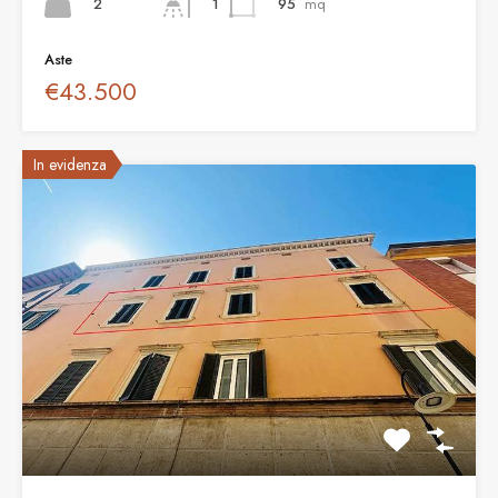
2
95
mq
1
Aste
€43.500
In evidenza