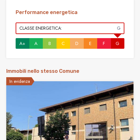
Performance energetica
CLASSE ENERGETICA:
G
A+
A
B
C
D
E
F
G
Immobili nello stesso Comune
In evidenza