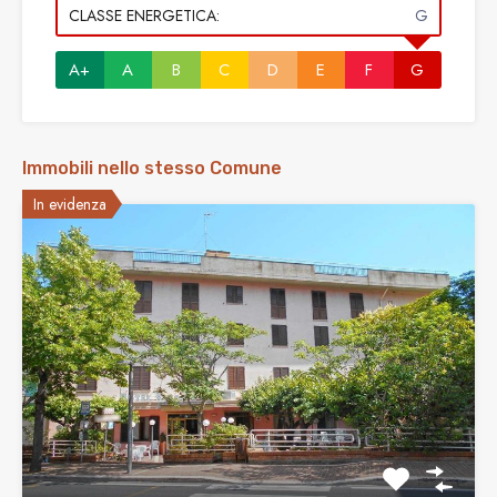
CLASSE ENERGETICA:
G
A+
A
B
C
D
E
F
G
Immobili nello stesso Comune
In evidenza