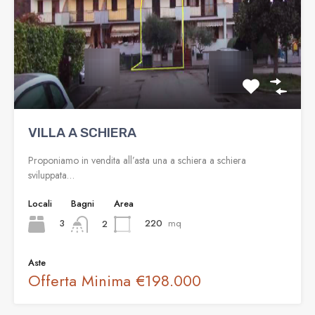
VILLA A SCHIERA
Proponiamo in vendita all’asta una a schiera a schiera
sviluppata…
Locali
Bagni
Area
3
220
mq
2
Aste
Offerta Minima
€198.000