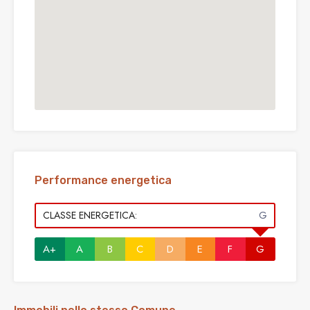
Performance energetica
CLASSE ENERGETICA:
G
A+
A
B
C
D
E
F
G