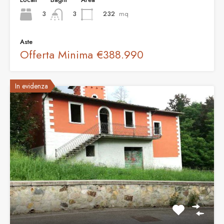
3
232
mq
3
Aste
Offerta Minima
€388.990
In evidenza