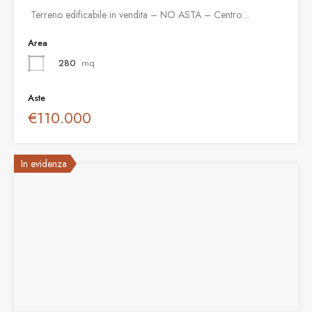
️ Terreno edificabile in vendita – NO ASTA – Centro…
Area
280
mq
Aste
€110.000
In evidenza