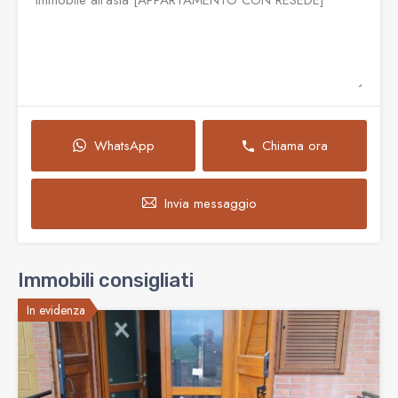
WhatsApp
Chiama ora
Invia messaggio
Immobili consigliati
In evidenza