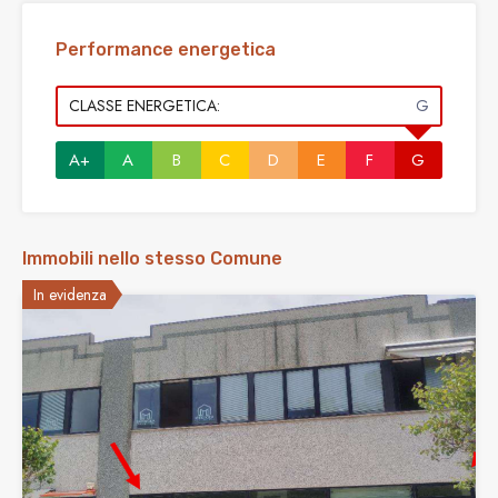
Performance energetica
CLASSE ENERGETICA:
G
A+
A
B
C
D
E
F
G
Immobili nello stesso Comune
In evidenza