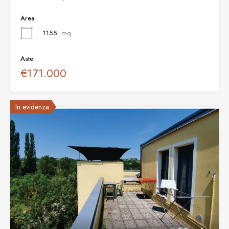
Area
1155
mq
Aste
€171.000
In evidenza