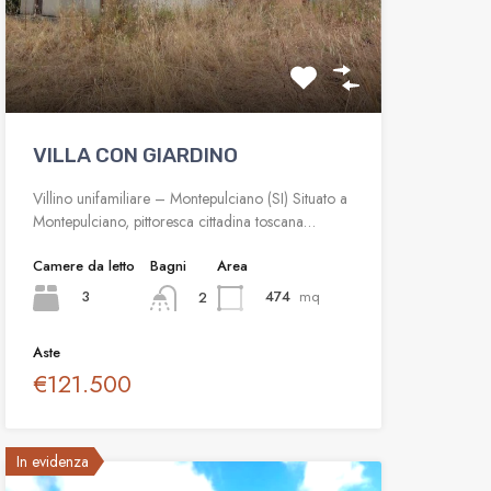
VILLA CON GIARDINO
Villino unifamiliare – Montepulciano (SI) Situato a
Montepulciano, pittoresca cittadina toscana…
Camere da letto
Bagni
Area
3
474
mq
2
Aste
€121.500
In evidenza