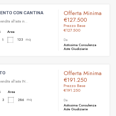
Offerta Minima
ENTO CON CANTINA
€127.500
endita all’asta in…
Prezzo Base
€127.500
i
Area
mq
123
1
Da
Astissima Consulenza
Aste Giudiziarie
Offerta Minima
TO
€191.250
endita all’asta IN…
Prezzo Base
€191.250
i
Area
mq
286
3
Da
Astissima Consulenza
Aste Giudiziarie