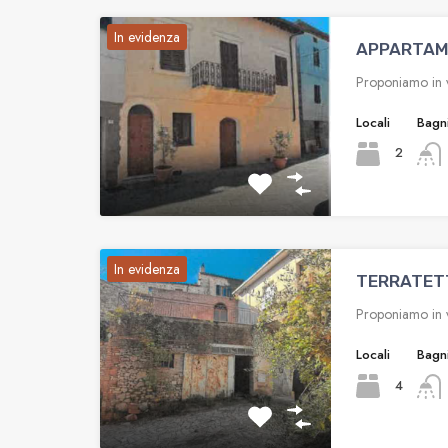
In evidenza
APPARTAM
Proponiamo in v
Locali
Bagn
2
In evidenza
TERRATET
Proponiamo in v
Locali
Bagn
4