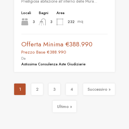
Prestigiosa abitazione all’interno delle Mura…
Locali
Bagni
Area
mq
3
232
3
Offerta Minima
€388.990
Prezzo Base
€388.990
Da
Astissima Consulenza Aste Giudiziarie
1
2
3
4
Successivo »
Ultimo »