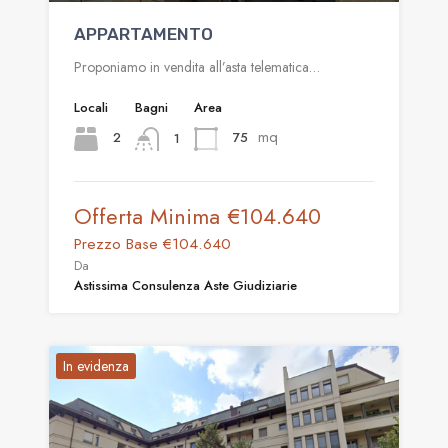
APPARTAMENTO
Proponiamo in vendita all’asta telematica…
Locali
Bagni
Area
mq
2
75
1
Offerta Minima
€104.640
Prezzo Base
€104.640
Da
Astissima Consulenza Aste Giudiziarie
In evidenza