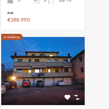
3
232
mq
3
Aste
€388.990
In evidenza